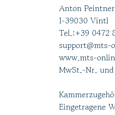
Anton Peintner
I-39030 Vintl
Tel.:
+39 0472 
support@mts-o
www.mts-onli
MwSt.-Nr. und
Kammerzugehör
Eingetragene 