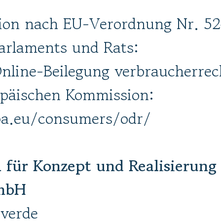
tion nach EU-Verordnung Nr. 5
arlaments und Rats:
nline-Beilegung verbraucherrech
opäischen Kommission:
pa.eu/consumers/odr/
 für Konzept und Realisierung
mbH
| verde