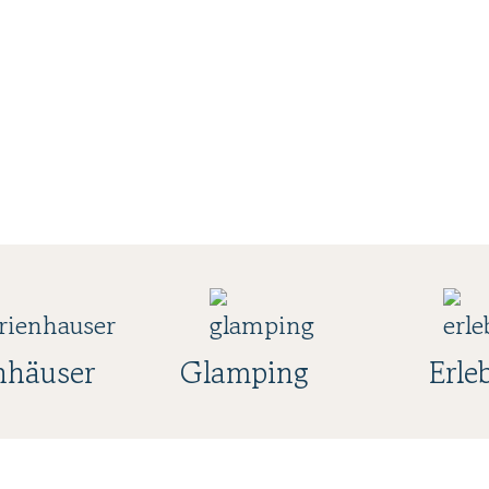
nhäuser
Glamping
Erle