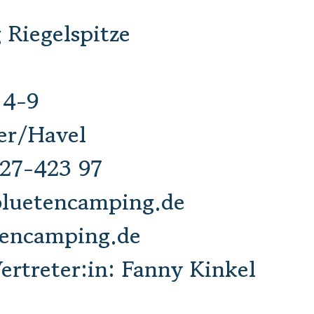
Riegelspitze
 4-9
er/Havel
27-423 97
luetencamping.de
tencamping.de
Vertreter:in: Fanny Kinkel