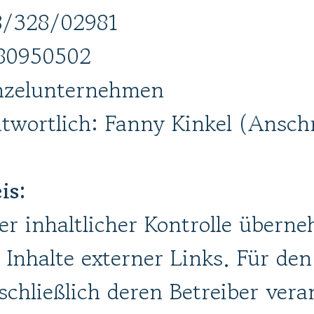
48/328/02981
280950502
inzelunternehmen
ntwortlich: Fanny Kinkel (Ansch
is:
ger inhaltlicher Kontrolle übern
 Inhalte externer Links. Für den
schließlich deren Betreiber vera