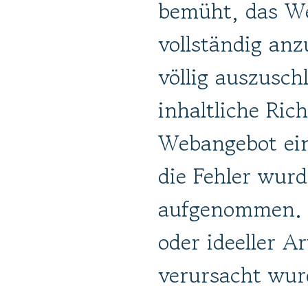
bemüht, das Web
vollständig anz
völlig auszusch
inhaltliche Ric
Webangebot ein
die Fehler wurd
aufgenommen. D
oder ideeller A
verursacht wur